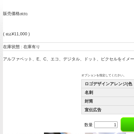
販売価格
(税別)
(
¥11,000 )
税込
在庫状態 : 在庫有り
アルファベット、E、C、エコ、デジタル、ドット、ピクセルをイメ
オプションを指定してください。
ロゴデザインアレンジ(色
名刺
封筒
宣伝広告
数量