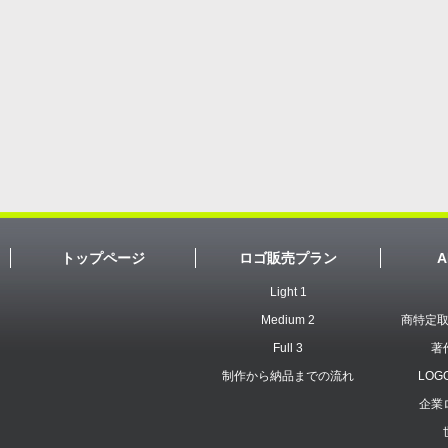
トップページ
ロゴ販売プラン
A
Light 1
Medium 2
商特定
Full 3
著
制作から納品までの流れ
LOG
企業