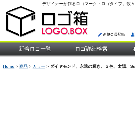
デザイナーが作るロゴマーク・ロゴタイプ。数々
新規会員登録
新着ロゴ一覧
ロゴ詳細検索
Home
>
商品
>
カラー
>
ダイヤモンド、永遠の輝き、３色、太陽、S