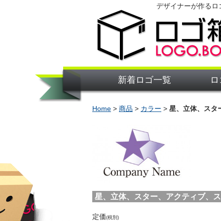
デザイナーが作るロ
新着ロゴ一覧
ロ
Home
>
商品
>
カラー
>
星、立体、スタ
星、立体、スター、アクティブ、スポー
定価
(税別)