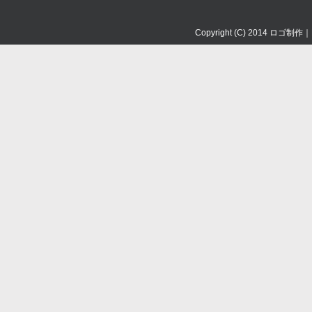
Copyright (C) 2014 ロゴ制作｜