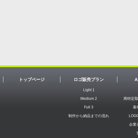
トップページ
ロゴ販売プラン
A
Light 1
Medium 2
商特定
Full 3
著
制作から納品までの流れ
LOG
企業