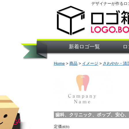
デザイナーが作るロ
新着ロゴ一覧
ロ
Home
>
商品
>
イメージ
>
さわやか・清
歯科、クリニック、ポップ、安心、安全、
定価
(税別)