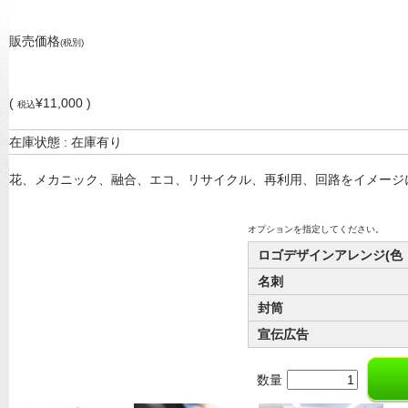
販売価格
(税別)
(
¥11,000 )
税込
在庫状態 : 在庫有り
花、メカニック、融合、エコ、リサイクル、再利用、回路をイメージ
オプションを指定してください。
ロゴデザインアレンジ(色
名刺
封筒
宣伝広告
数量