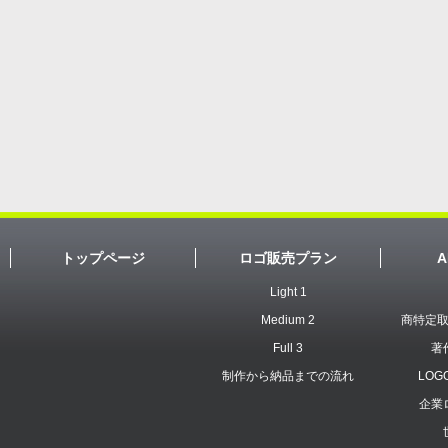
トップページ
ロゴ販売プラン
A
Light 1
Medium 2
商特定
Full 3
著
制作から納品までの流れ
LOG
企業