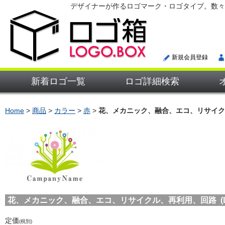
デザイナーが作るロゴマーク・ロゴタイプ。数々
新規会員登録
新着ロゴ一覧
ロゴ詳細検索
Home
>
商品
>
カラー
>
赤
>
花、メカニック、融合、エコ、リサイク
花、メカニック、融合、エコ、リサイクル、再利用、回路 (LOG
定価
(税別)