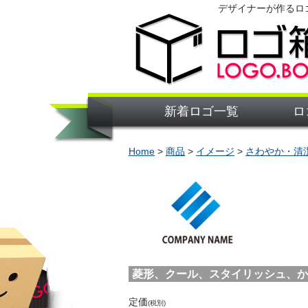
デザイナーが作るロ
新着ロゴ一覧
ロ
Home
>
商品
>
イメージ
>
さわやか・清
菱形、クール、スタイリッシュ、かっこ
定価
(税別)