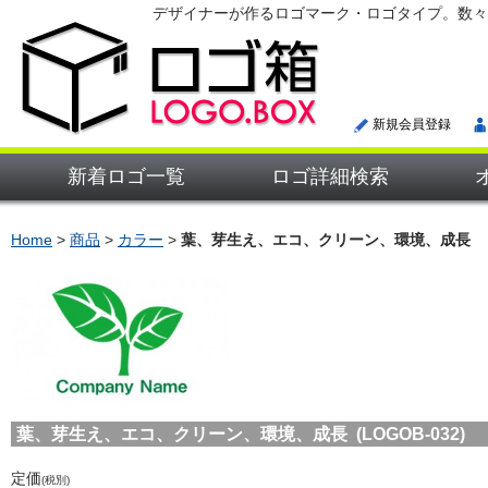
デザイナーが作るロゴマーク・ロゴタイプ。数々
新規会員登録
新着ロゴ一覧
ロゴ詳細検索
Home
>
商品
>
カラー
>
葉、芽生え、エコ、クリーン、環境、成長
葉、芽生え、エコ、クリーン、環境、成長 (LOGOB-032)
定価
(税別)