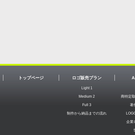
トップページ
ロゴ販売プラン
A
Light 1
Medium 2
商特定
Full 3
著
制作から納品までの流れ
LOG
企業